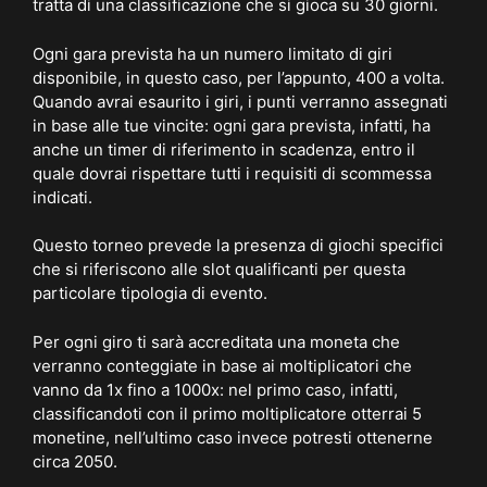
tratta di una classificazione che si gioca su 30 giorni.
Ogni gara prevista ha un numero limitato di giri
disponibile, in questo caso, per l’appunto, 400 a volta.
Quando avrai esaurito i giri, i punti verranno assegnati
in base alle tue vincite: ogni gara prevista, infatti, ha
anche un timer di riferimento in scadenza, entro il
quale dovrai rispettare tutti i requisiti di scommessa
indicati.
Questo torneo prevede la presenza di giochi specifici
che si riferiscono alle slot qualificanti per questa
particolare tipologia di evento.
Per ogni giro ti sarà accreditata una moneta che
verranno conteggiate in base ai moltiplicatori che
vanno da 1x fino a 1000x: nel primo caso, infatti,
classificandoti con il primo moltiplicatore otterrai 5
monetine, nell’ultimo caso invece potresti ottenerne
circa 2050.