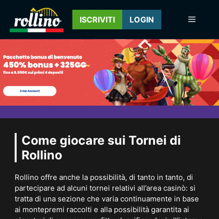
Vai
al
Menu
ISCRIVITI
LOGIN
contenuto
Come giocare sui Tornei di
Rollino
Rollino offre anche la possibilità, di tanto in tanto, di
partecipare ad alcuni tornei relativi all’area casinò: si
tratta di una sezione che varia continuamente in base
ai montepremi raccolti e alla possibilità garantita ai