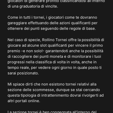
giocatori di generare profitto classificandosi all’interno
di una graduatoria di vincite.
Come in tutti i tornei, i giocatori come te dovranno
gareggiare effettuando delle azioni qualificanti per
ottenere dei punti seguendo delle regole di base.
Nel caso di specie, Rollino Tornei offre la possibilità di
giocare ad alcune slot qualificanti per vincere il primo
premio -e non solo!- garantendoti anche la possibilità
di raccogliere dei punti moneta e di monitorare i tuoi
progressi nella classifica di volta in volta, anche in
tempo reale, per vedere ogni giorno in quale posto ti
sarai posizionato.
Mi spiace dirti che non esistono tornei relativi alla
sezione delle scommesse, dunque se stai cercando
questa tipologia di intrattenimento dovrai rivolgerti ad
altri portali online.
La sezione tornei è ben congegnata all’interno del