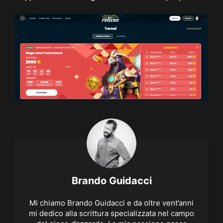
Brando Guidacci
Mi chiamo Brando Guidacci e da oltre vent’anni
mi dedico alla scrittura specializzata nel campo