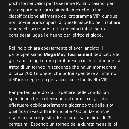
pochi tornei validi per la sezione Rollino casinò: per
partecipare non sarà coinvolta neanche la tua
classificazione all’interno del programma VIP, dunque
non dovrai preoccuparti di questo aspetto per risultare
idoneo all’iscrizione; tutti i giocatori infatti sono
considerati uguali e hanno pari diritto al gioco.
Rollino dichiara apertamente di aver lanciato il
partecipatissimo
Mega May Tournament
dedicato alle
gare aperte agli utenti per il mese corrente, dunque, si
tratta di un torneo in scadenza che ha un montepremi
di circa 2000 monete, che potrai spendere all’interno
dell’area negozio o per accrescere tuo livello VIP.
Per partecipare dovrai rispettare delle condizioni
specifiche che si riferiscono al numero di giri da
effettuare obbligatoriamente giocando tra delle slot
qualificanti -ascritti intorno alle 400 unità-nonché
rispettare un requisito di scommessa minima di 25
centesimi. Essendo un torneo dalla durata mensile, si